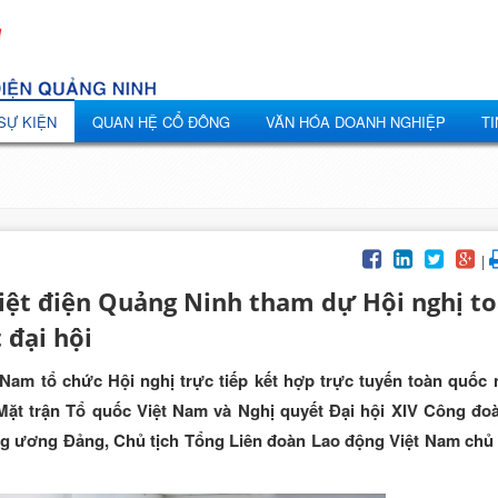
 SỰ KIỆN
QUAN HỆ CỔ ĐÔNG
VĂN HÓA DOANH NGHIỆP
TI
|
iệt điện Quảng Ninh tham dự Hội nghị t
 đại hội
Nam tổ chức Hội nghị trực tiếp kết hợp trực tuyến toàn quốc 
I Mặt trận Tổ quốc Việt Nam và Nghị quyết Đại hội XIV Công đoà
g ương Đảng, Chủ tịch Tổng Liên đoàn Lao động Việt Nam chủ t