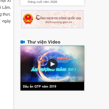
 hội XI
tháng cuối năm 2026
ô Lâm,
g thực
W ngày
Thư viện Video
Dấu ấn QTP năm 2019