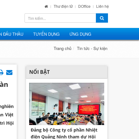
Thư điện tử
DOffice
Liên hệ
N ĐẤU THẦU
TUYỂN DỤNG
ỨNG DỤNG
Trang chủ
Tin tức - Sự kiện
NỔI BẬT
oàn
nghiên
n Việt
rì Hội
Đảng bộ Công ty cổ phần Nhiệt
điện Quảng Ninh tham dự Hội