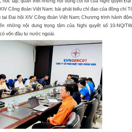
 học tập, quán triệt những nội dung cốt lõi của Nghị quyết Đại
 XIV Công đoàn Việt Nam; bài phát biểu chỉ đạo của đồng chí T
tại Đại hội XIV Công đoàn Việt Nam; Chương trình hành độn
iến những nội dung trọng tâm của Nghị quyết số 10-NQ/T
ế có vốn đầu tư nước ngoài.