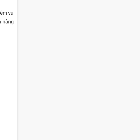
iệm vụ
n nâng