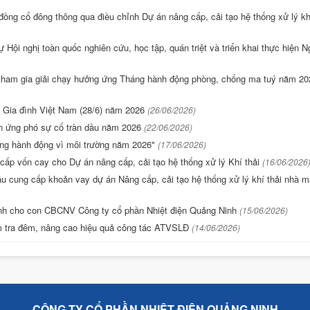
ồng cổ đông thông qua điều chỉnh Dự án nâng cấp, cải tạo hệ thống xử lý kh
ội nghị toàn quốc nghiên cứu, học tập, quán triệt và triển khai thực hiện N
 tham gia giải chạy hưởng ứng Tháng hành động phòng, chống ma tuý năm 20
 Gia đình Việt Nam (28/6) năm 2026
(26/06/2026)
ấn ứng phó sự cố tràn dầu năm 2026
(22/06/2026)
ng hành động vì môi trường năm 2026"
(17/06/2026)
cấp vốn cay cho Dự án nâng cấp, cải tạo hệ thống xử lý Khí thải
(16/06/2026
ầu cung cấp khoản vay dự án Nâng cấp, cải tạo hệ thống xử lý khí thải nhà 
ành cho con CBCNV Công ty cổ phần Nhiệt điện Quảng Ninh
(15/06/2026)
m tra đêm, nâng cao hiệu quả công tác ATVSLĐ
(14/06/2026)
CÔNG TY CỔ PHẦN NHIỆT ĐIỆN QUẢNG NINH