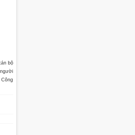
cán bộ
 người
c Công