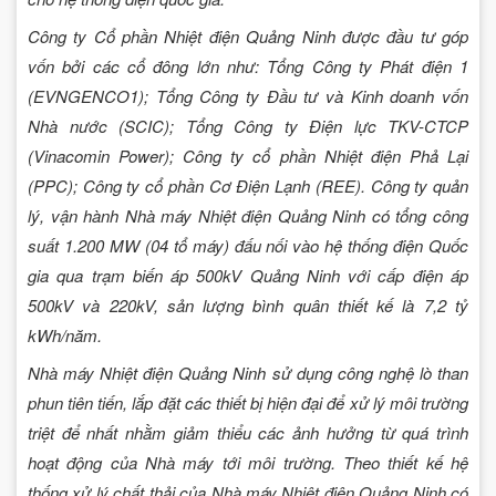
Công ty Cổ phần Nhiệt điện Quảng Ninh được đầu tư góp
vốn bởi các cổ đông lớn như: Tổng Công ty Phát điện 1
(EVNGENCO1); Tổng Công ty Đầu tư và Kinh doanh vốn
Nhà nước (SCIC); Tổng Công ty Điện lực TKV-CTCP
(Vinacomin Power); Công ty cổ phần Nhiệt điện Phả Lại
(PPC); Công ty cổ phần Cơ Điện Lạnh (REE). Công ty quản
lý, vận hành Nhà máy Nhiệt điện Quảng Ninh có tổng công
suất 1.200 MW (04 tổ máy) đấu nối vào hệ thống điện Quốc
gia qua trạm biến áp 500kV Quảng Ninh với cấp điện áp
500kV và 220kV, sản lượng bình quân thiết kế là 7,2 tỷ
kWh/năm.
Nhà máy Nhiệt điện Quảng Ninh sử dụng công nghệ lò than
phun tiên tiến, lắp đặt các thiết bị hiện đại để xử lý môi trường
triệt để nhất nhằm giảm thiểu các ảnh hưởng từ quá trình
hoạt động của Nhà máy tới môi trường. Theo thiết kế hệ
thống xử lý chất thải của Nhà máy Nhiệt điện Quảng Ninh có