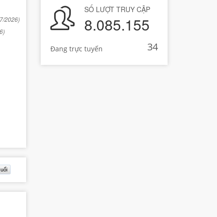
SỐ LƯỢT TRUY CẬP
8.085.155
07/2026)
6)
34
Đang trực tuyến
uối