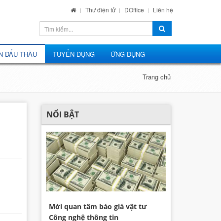
Thư điện tử
DOffice
Liên hệ
N ĐẤU THẦU
TUYỂN DỤNG
ỨNG DỤNG
Trang chủ
NỔI BẬT
Mời quan tâm báo giá vật tư
Công nghệ thông tin