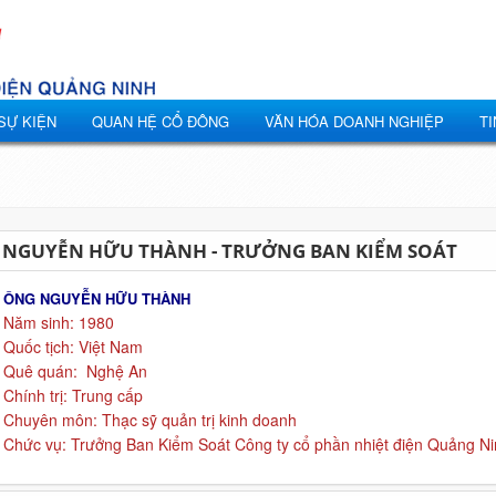
 SỰ KIỆN
QUAN HỆ CỔ ĐÔNG
VĂN HÓA DOANH NGHIỆP
TI
NGUYỄN HỮU THÀNH - TRƯỞNG BAN KIỂM SOÁT
ÔNG
NGUYỄN HỮU THÀNH
Năm sinh: 1980
Quốc tịch: Việt Nam
Quê quán: Nghệ An
Chính trị: Trung cấp
Chuyên môn: Thạc sỹ quản trị kinh doanh
Chức vụ: Trưởng Ban Kiểm Soát Công ty cổ phần nhiệt điện Quảng Ni