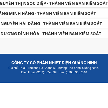
GUYỄN THỊ NGỌC DIỆP - THÀNH VIÊN BAN KIỂM SOÁT
ĂNG MINH HẰNG - THÀNH VIÊN BAN KIỂM SOÁT
NGUYỄN HẢI ĐĂNG - THÀNH VIÊN BAN KIỂM SOÁT
DƯƠNG ĐÌNH HÒA - THÀNH VIÊN BAN KIỂM SOÁT
CÔNG TY CỔ PHẦN NHIỆT ĐIỆN QUẢNG NINH
Địa chỉ: Tổ 33, khu phố Hà Khánh 5, Phường Cao Xanh, Quảng Ninh.
Điện thoại (0203) 3657539 Fax: (0203) 3657540