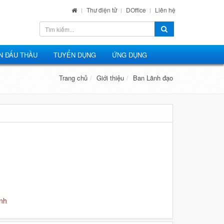
Thư điện tử
DOffice
Liên hệ
N ĐẤU THẦU
TUYỂN DỤNG
ỨNG DỤNG
Trang chủ
Giới thiệu
Ban Lãnh đạo
nh