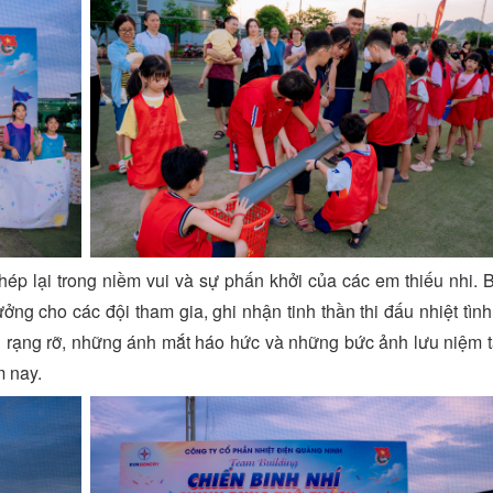
khép lại trong niềm vui và sự phấn khởi của các em thiếu nhi. 
ởng cho các đội tham gia, ghi nhận tinh thần thi đấu nhiệt tìn
i rạng rỡ, những ánh mắt háo hức và những bức ảnh lưu niệm t
 nay.