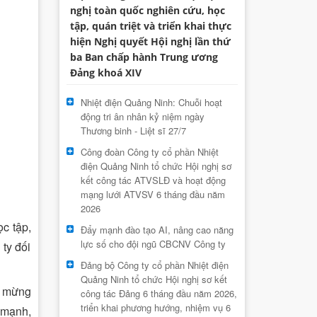
nghị toàn quốc nghiên cứu, học
tập, quán triệt và triển khai thực
hiện Nghị quyết Hội nghị lần thứ
ba Ban chấp hành Trung ương
Đảng khoá XIV
Nhiệt điện Quảng Ninh: Chuỗi hoạt
động tri ân nhân kỷ niệm ngày
Thương binh - Liệt sĩ 27/7
Công đoàn Công ty cổ phần Nhiệt
điện Quảng Ninh tổ chức Hội nghị sơ
kết công tác ATVSLĐ và hoạt động
mạng lưới ATVSV 6 tháng đầu năm
2026
c tập,
Đẩy mạnh đào tạo AI, nâng cao năng
lực số cho đội ngũ CBCNV Công ty
ty đối
Đảng bộ Công ty cổ phần Nhiệt điện
Quảng Ninh tổ chức Hội nghị sơ kết
c mừng
công tác Đảng 6 tháng đầu năm 2026,
triển khai phương hướng, nhiệm vụ 6
 mạnh,