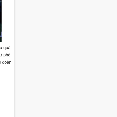
u quả.
ự phối
ũ đoàn