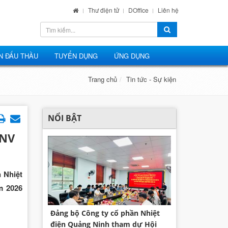
Thư điện tử
DOffice
Liên hệ
N ĐẤU THẦU
TUYỂN DỤNG
ỨNG DỤNG
Trang chủ
Tin tức - Sự kiện
NỔI BẬT
CNV
 Nhiệt
m 2026
Đảng bộ Công ty cổ phần Nhiệt
điện Quảng Ninh tham dự Hội