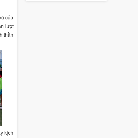
vũ của
n lượt
nh thần
y kịch