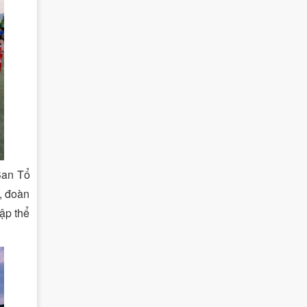
Ban Tổ
h, đoàn
ập thể