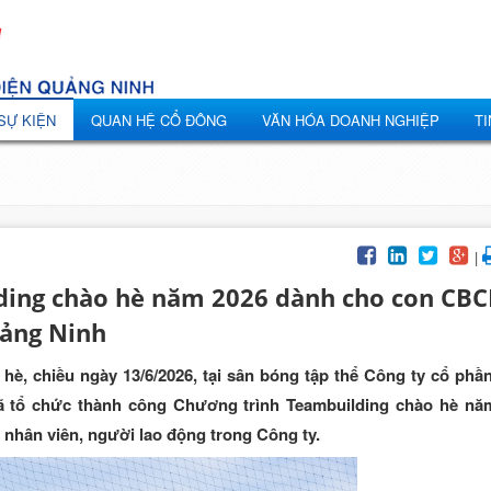
 SỰ KIỆN
QUAN HỆ CỔ ĐÔNG
VĂN HÓA DOANH NGHIỆP
TI
|
lding chào hè năm 2026 dành cho con CB
uảng Ninh
è, chiều ngày 13/6/2026, tại sân bóng tập thể Công ty cổ phần
ã tổ chức thành công Chương trình Teambuilding chào hè nă
 nhân viên, người lao động trong Công ty.