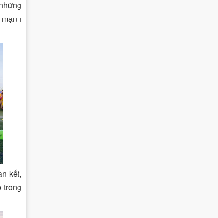
 những
ã mạnh
àn kết,
 trong