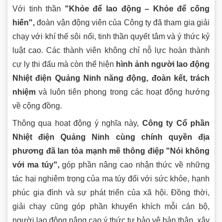
Với tinh thần
"Khỏe để lao động – Khỏe để cống
hiến",
đoàn vận động viên của Công ty đã tham gia giải
chạy với khí thế sôi nổi, tinh thần quyết tâm và ý thức kỷ
luật cao. Các thành viên không chỉ nỗ lực hoàn thành
cự ly thi đấu mà còn thể hiện
hình ảnh người lao động
Nhiệt điện Quảng Ninh năng động, đoàn kết, trách
nhiệm
và luôn tiên phong trong các hoạt động hướng
về cộng đồng.
Thông qua hoạt động ý nghĩa này,
Công ty Cổ phần
Nhiệt điện Quảng Ninh cùng chính quyền địa
phương đã lan tỏa mạnh mẽ thông điệp "Nói không
với ma túy",
góp phần nâng cao nhận thức về những
tác hại nghiêm trọng của ma túy đối với sức khỏe, hạnh
phúc gia đình và sự phát triển của xã hội. Đồng thời,
giải chạy cũng góp phần khuyến khích mỗi cán bộ,
người lao động nâng cao ý thức tự bảo vệ bản thân, xây