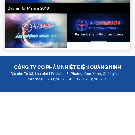
Dấu ấn QTP năm 2019
CÔNG TY CỔ PHẦN NHIỆT ĐIỆN QUẢNG NINH
Địa chỉ: Tổ 33, khu phố Hà Khánh 5, Phường Cao Xanh, Quảng Ninh.
Điện thoại (0203) 3657539 Fax: (0203) 3657540