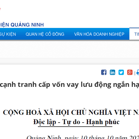
 SỰ KIỆN
QUAN HỆ CỔ ĐÔNG
VĂN HÓA DOANH NGHIỆP
TI
|
 cạnh tranh cấp vốn vay lưu động ngắn h