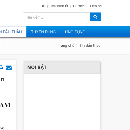
Thư điện tử
DOffice
Liên hệ
N ĐẤU THẦU
TUYỂN DỤNG
ỨNG DỤNG
Trang chủ
Tin đấu thầu
NỔI BẬT
ạn