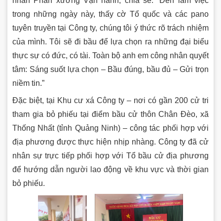
nhân Phân xưởng Vận hành, chia sẻ: “Đến làm việc
trong những ngày này, thấy cờ Tổ quốc và các pano
tuyên truyền tại Công ty, chúng tôi ý thức rõ trách nhiệm
của mình. Tôi sẽ đi bầu để lựa chọn ra những đại biểu
thực sự có đức, có tài. Toàn bộ anh em công nhân quyết
tâm: Sáng suốt lựa chọn – Bầu đúng, bầu đủ – Gửi trọn
niềm tin.”
Đặc biệt, tại Khu cư xá Công ty – nơi có gần 200 cử tri
tham gia bỏ phiếu tại điểm bầu cử thôn Chân Đèo, xã
Thống Nhất (tỉnh Quảng Ninh) – công tác phối hợp với
địa phương được thực hiện nhịp nhàng. Công ty đã cử
nhân sự trực tiếp phối hợp với Tổ bầu cử địa phương
để hướng dẫn người lao động về khu vực và thời gian
bỏ phiếu.