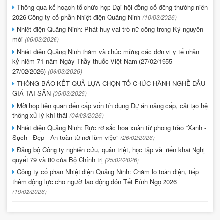
Thông qua kế hoạch tổ chức họp Đại hội đồng cổ đông thường niên
2026 Công ty cổ phần Nhiệt điện Quảng Ninh
(10/03/2026)
Nhiệt điện Quảng Ninh: Phát huy vai trò nữ công trong Kỷ nguyên
mới
(06/03/2026)
Nhiệt điện Quảng Ninh thăm và chúc mừng các đơn vị y tế nhân
kỷ niệm 71 năm Ngày Thầy thuốc Việt Nam (27/02/1955 -
27/02/2026)
(06/03/2026)
THÔNG BÁO KẾT QUẢ LỰA CHỌN TỔ CHỨC HÀNH NGHỀ ĐẤU
GIÁ TÀI SẢN
(05/03/2026)
Mời họp liên quan đến cấp vốn tín dụng Dự án nâng cấp, cải tạo hệ
thông xử lý khí thải
(04/03/2026)
Nhiệt điện Quảng Ninh: Rực rỡ sắc hoa xuân từ phong trào “Xanh -
Sạch - Đẹp - An toàn từ nơi làm việc”
(26/02/2026)
Đảng bộ Công ty nghiên cứu, quán triệt, học tập và triển khai Nghị
quyết 79 và 80 của Bộ Chính trị
(25/02/2026)
Công ty cổ phần Nhiệt điện Quảng Ninh: Chăm lo toàn diện, tiếp
thêm động lực cho người lao động đón Tết Bính Ngọ 2026
(19/02/2026)