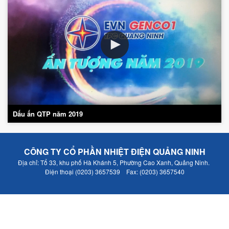
Dấu ấn QTP năm 2019
CÔNG TY CỔ PHẦN NHIỆT ĐIỆN QUẢNG NINH
Địa chỉ: Tổ 33, khu phố Hà Khánh 5, Phường Cao Xanh, Quảng Ninh.
Điện thoại (0203) 3657539 Fax: (0203) 3657540