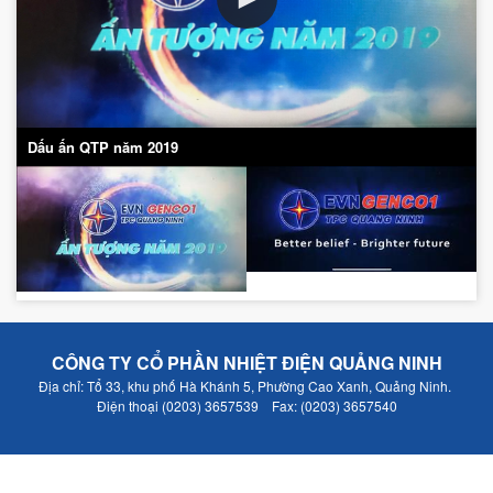
Dấu ấn QTP năm 2019
CÔNG TY CỔ PHẦN NHIỆT ĐIỆN QUẢNG NINH
Địa chỉ: Tổ 33, khu phố Hà Khánh 5, Phường Cao Xanh, Quảng Ninh.
Điện thoại (0203) 3657539 Fax: (0203) 3657540