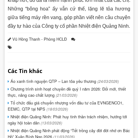
khắp nơi, đó đã là niềm hạnh phúc lớn nhất của các chị.
Những “bông hoa” ấy vẫn cứ thế, lặng lẽ tỏa hương
giữa tiếng máy rền vang, góp phần viết nên câu chuyện
đầy tự hào của Công ty cổ phần Nhiệt điện Quảng Ninh.
Vũ Hồng Thanh - Phòng HCLĐ
Các Tin khác
Áo xanh tình nguyện QTP – Lan tỏa yêu thương
(24/03/2026)
Chương trình sinh hoạt chuyên đề quý I năm 2026: Đổi mới, thiết
thực, nâng cao chất lượng
(21/03/2026)
Tổ chức đấu giá chuyển nhượng vốn đầu tư của EVNGENCO1,
EEMC, QTP tại NPS
(18/03/2026)
Nhiệt điện Quảng Ninh: Phát huy tinh thần trách nhiệm, hướng tới
ngày hội toàn dân
(13/03/2026)
Nhiệt điện Quảng Ninh phát động “Tết trồng cây đời đời nhớ ơn Bác
Hồ” Xuân Bính Ngọ 2026
(11/03/2026)