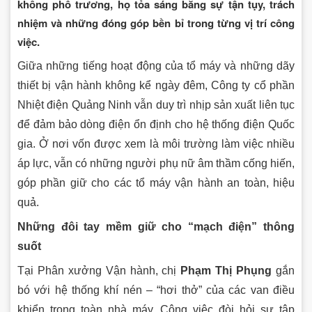
không phô trương, họ tỏa sáng bằng sự tận tụy, trách
nhiệm và những đóng góp bền bỉ trong từng vị trí công
việc.
Giữa những tiếng hoạt động của tổ máy và những dãy
thiết bị vận hành không kể ngày đêm, Công ty cổ phần
Nhiệt điện Quảng Ninh vẫn duy trì nhịp sản xuất liên tục
để đảm bảo dòng điện ổn định cho hệ thống điện Quốc
gia. Ở nơi vốn được xem là môi trường làm việc nhiều
áp lực, vẫn có những người phụ nữ âm thầm cống hiến,
góp phần giữ cho các tổ máy vận hành an toàn, hiệu
quả.
Những đôi tay mềm giữ cho “mạch điện” thông
suốt
Tại Phân xưởng Vận hành, chị
Phạm Thị Phụng
gắn
bó với hệ thống khí nén – “hơi thở” của các van điều
khiển trong toàn nhà máy. Công việc đòi hỏi sự tập