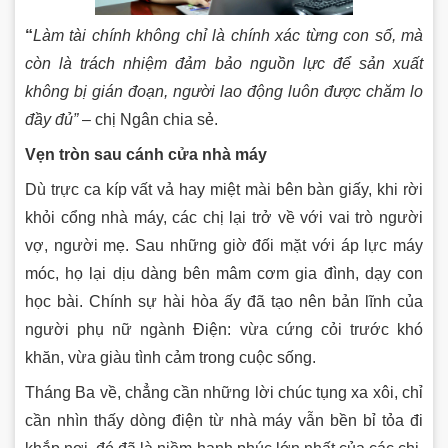
“
Làm tài chính không chỉ là chính xác từng con số, mà
còn là trách nhiệm đảm bảo nguồn lực để sản xuất
không bị gián đoạn, người lao động luôn được chăm lo
đầy đủ”
– chị Ngân chia sẻ.
Vẹn tròn sau cánh cửa nhà máy
Dù trực ca kíp vất vả hay miệt mài bên bàn giấy, khi rời
khỏi cổng nhà máy, các chị lại trở về với vai trò người
vợ, người mẹ. Sau những giờ đối mặt với áp lực máy
móc, họ lại dịu dàng bên mâm cơm gia đình, dạy con
học bài. Chính sự hài hòa ấy đã tạo nên bản lĩnh của
người phụ nữ ngành Điện: vừa cứng cỏi trước khó
khăn, vừa giàu tình cảm trong cuộc sống.
Tháng Ba về, chẳng cần những lời chúc tụng xa xôi, chỉ
cần nhìn thấy dòng điện từ nhà máy vẫn bền bỉ tỏa đi