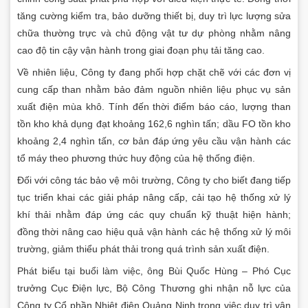
tăng cường kiểm tra, bảo dưỡng thiết bị, duy trì lực lượng sửa
chữa thường trực và chủ động vật tư dự phòng nhằm nâng
cao độ tin cậy vận hành trong giai đoạn phụ tải tăng cao.
Về nhiên liệu, Công ty đang phối hợp chặt chẽ với các đơn vị
cung cấp than nhằm bảo đảm nguồn nhiên liệu phục vụ sản
xuất điện mùa khô. Tính đến thời điểm báo cáo, lượng than
tồn kho khả dụng đạt khoảng 162,6 nghìn tấn; dầu FO tồn kho
khoảng 2,4 nghìn tấn, cơ bản đáp ứng yêu cầu vận hành các
tổ máy theo phương thức huy động của hệ thống điện.
Đối với công tác bảo vệ môi trường, Công ty cho biết đang tiếp
tục triển khai các giải pháp nâng cấp, cải tạo hệ thống xử lý
khí thải nhằm đáp ứng các quy chuẩn kỹ thuật hiện hành;
đồng thời nâng cao hiệu quả vận hành các hệ thống xử lý môi
trường, giảm thiểu phát thải trong quá trình sản xuất điện.
Phát biểu tại buổi làm việc, ông Bùi Quốc Hùng – Phó Cục
trưởng Cục Điện lực, Bộ Công Thương ghi nhận nỗ lực của
Công ty Cổ phần Nhiệt điện Quảng Ninh trong việc duy trì vận