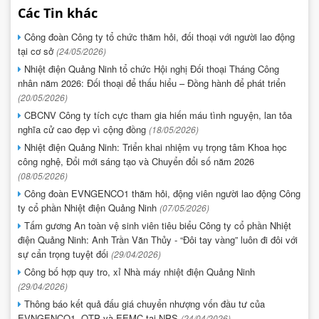
Các Tin khác
Công đoàn Công ty tổ chức thăm hỏi, đối thoại với người lao động
tại cơ sở
(24/05/2026)
Nhiệt điện Quảng Ninh tổ chức Hội nghị Đối thoại Tháng Công
nhân năm 2026: Đối thoại để thấu hiểu – Đồng hành để phát triển
(20/05/2026)
CBCNV Công ty tích cực tham gia hiến máu tình nguyện, lan tỏa
nghĩa cử cao đẹp vì cộng đồng
(18/05/2026)
Nhiệt điện Quảng Ninh: Triển khai nhiệm vụ trọng tâm Khoa học
công nghệ, Đổi mới sáng tạo và Chuyển đổi số năm 2026
(08/05/2026)
Công đoàn EVNGENCO1 thăm hỏi, động viên người lao động Công
ty cổ phần Nhiệt điện Quảng Ninh
(07/05/2026)
Tấm gương An toàn vệ sinh viên tiêu biểu Công ty cổ phần Nhiệt
điện Quảng Ninh: Anh Trần Văn Thủy - “Đôi tay vàng” luôn đi đôi với
sự cẩn trọng tuyệt đối
(29/04/2026)
Công bố hợp quy tro, xỉ Nhà máy nhiệt điện Quảng Ninh
(29/04/2026)
Thông báo kết quả đấu giá chuyển nhượng vốn đầu tư của
EVNGENCO1, QTP và EEMC tại NPS
(24/04/2026)