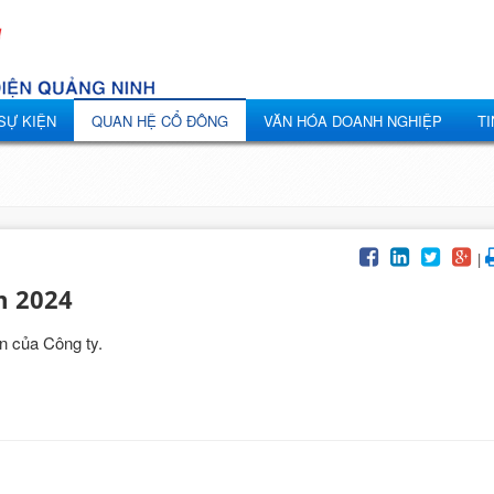
 SỰ KIỆN
QUAN HỆ CỔ ĐÔNG
VĂN HÓA DOANH NGHIỆP
TI
|
m 2024
n của Công ty.