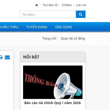
Thư điện tử
DOffice
Liên hệ
N ĐẤU THẦU
TUYỂN DỤNG
ỨNG DỤNG
Trang chủ
Quan hệ cổ đông
NỔI BẬT
Báo cáo tài chính Quý I năm 2026