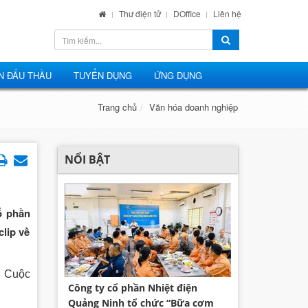
Thư điện tử
DOffice
Liên hệ
N ĐẤU THẦU
TUYỂN DỤNG
ỨNG DỤNG
Trang chủ
Văn hóa doanh nghiệp
NỔI BẬT
ổ phần
lip về
. Cuộc
Công ty cổ phần Nhiệt điện
Quảng Ninh tổ chức “Bữa cơm