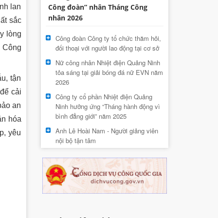
nh lan
Công đoàn” nhân Tháng Công
nhân 2026
ất sắc
y lòng
Công đoàn Công ty tổ chức thăm hỏi,
a Công
đối thoại với người lao động tại cơ sở
Nữ công nhân Nhiệt điện Quảng Ninh
tỏa sáng tại giải bóng đá nữ EVN năm
u, tận
2026
 để cải
Công ty cổ phần Nhiệt điện Quảng
 bảo an
Ninh hưởng ứng “Tháng hành động vì
bình đẳng giới” năm 2025
ăn hóa
Anh Lê Hoài Nam - Người giảng viên
p, yêu
nội bộ tận tâm