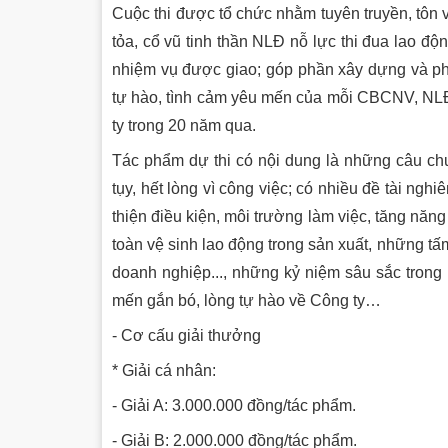
Cuộc thi được tổ chức nhằm tuyên truyền, tôn 
tỏa, cổ vũ tinh thần NLĐ nỗ lực thi đua lao đ
nhiệm vụ được giao; góp phần xây dựng và phát
tự hào, tình cảm yêu mến của mỗi CBCNV, NLĐ 
ty trong 20 năm qua.
Tác phẩm dự thi có nội dung là những câu ch
tụy, hết lòng vì công việc; có nhiều đề tài nghi
thiện điều kiện, môi trường làm việc, tăng năng
toàn vệ sinh lao động trong sản xuất, những tấ
doanh nghiệp..., những kỷ niệm sâu sắc trong 
mến gắn bó, lòng tự hào về Công ty…
- Cơ cấu giải thưởng
* Giải cá nhân:
- Giải A: 3.000.000 đồng/tác phẩm.
- Giải B: 2.000.000 đồng/tác phẩm.