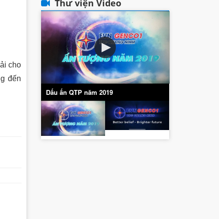
Thư viện Video
ải cho
ng đến
Dấu ấn QTP năm 2019