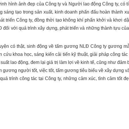
vinh hình ảnh đẹp của Công ty và Người lao động Công ty, có tí
ộng sáng tạo trong sản xuất, kinh doanh phấn đấu hoàn thành xu
 triển Công ty, đồng thời tạo không khí phấn khởi và khơi dậ
đối với quá trình xây dựng, phát triển và những thành tựu củ
uyện có thật, sinh động về tấm gương NLĐ Công ty gương mẫ
ên cứu khoa học, sáng kiến cải tiến kỹ thuật, giải pháp công tác
 suất lao động, đem lại giá trị làm lợi về kinh tế, cũng như đảm
m gương người tốt, việc tốt, tấm gương tiêu biểu về xây dựng v
quá trình công tác tại Công ty, những cảm xúc, tình cảm tốt đẹ