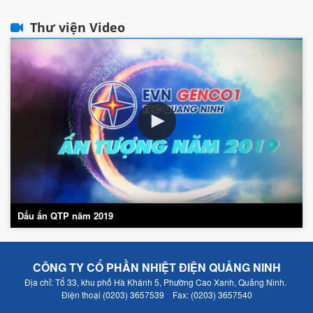
Thư viện Video
Dấu ấn QTP năm 2019
CÔNG TY CỔ PHẦN NHIỆT ĐIỆN QUẢNG NINH
Địa chỉ: Tổ 33, khu phố Hà Khánh 5, Phường Cao Xanh, Quảng Ninh.
Điện thoại (0203) 3657539 Fax: (0203) 3657540