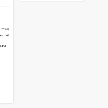
4/2026)
n triệt
 NMNĐ