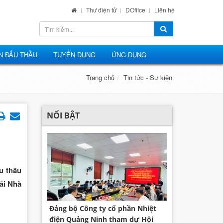
Thư điện tử
DOffice
Liên hệ
N ĐẤU THẦU
TUYỂN DỤNG
ỨNG DỤNG
Trang chủ
Tin tức - Sự kiện
NỔI BẬT
u thầu
hải Nhà
Đảng bộ Công ty cổ phần Nhiệt
điện Quảng Ninh tham dự Hội