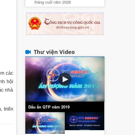
tháng cuối năm 2026
Thư viện Video
êm các
nh hội
các nhà
Dấu ấn QTP năm 2019
 triển