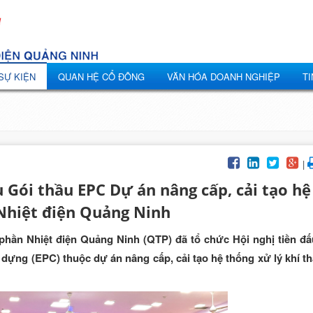
 SỰ KIỆN
QUAN HỆ CỔ ĐÔNG
VĂN HÓA DOANH NGHIỆP
TI
|
u Gói thầu EPC Dự án nâng cấp, cải tạo hệ
 Nhiệt điện Quảng Ninh
ổ phần Nhiệt điện Quảng Ninh (QTP) đã tổ chức Hội nghị tiền đấ
 dựng (EPC) thuộc dự án nâng cấp, cải tạo hệ thống xử lý khí t