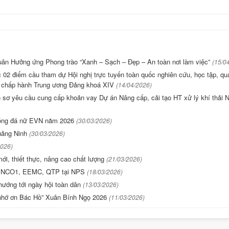
uân Hưởng ứng Phong trào “Xanh – Sạch – Đẹp – An toàn nơi làm việc”
(15/0
02 điểm cầu tham dự Hội nghị trực tuyến toàn quốc nghiên cứu, học tập, quá
ban chấp hành Trung ương Đảng khoá XIV
(14/04/2026)
ồ sơ yêu cầu cung cấp khoản vay Dự án Nâng cấp, cải tạo HT xử lý khí thải
 bóng đá nữ EVN năm 2026
(30/03/2026)
Quảng Ninh
(30/03/2026)
2026)
ới, thiết thực, nâng cao chất lượng
(21/03/2026)
GENCO1, EEMC, QTP tại NPS
(18/03/2026)
hướng tới ngày hội toàn dân
(13/03/2026)
i nhớ ơn Bác Hồ” Xuân Bính Ngọ 2026
(11/03/2026)