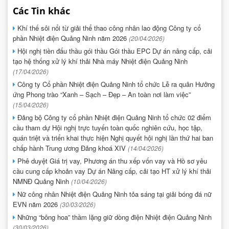
Các Tin khác
Khí thế sôi nổi từ giải thể thao công nhân lao động Công ty cổ
phần Nhiệt điện Quảng Ninh năm 2026
(20/04/2026)
Hội nghị tiền đấu thầu gói thầu Gói thầu EPC Dự án nâng cấp, cải
tạo hệ thống xử lý khí thải Nhà máy Nhiệt điện Quảng Ninh
(17/04/2026)
Công ty Cổ phần Nhiệt điện Quảng Ninh tổ chức Lễ ra quân Hưởng
ứng Phong trào “Xanh – Sạch – Đẹp – An toàn nơi làm việc”
(15/04/2026)
Đảng bộ Công ty cổ phần Nhiệt điện Quảng Ninh tổ chức 02 điểm
cầu tham dự Hội nghị trực tuyến toàn quốc nghiên cứu, học tập,
quán triệt và triển khai thực hiện Nghị quyết hội nghị lần thứ hai ban
chấp hành Trung ương Đảng khoá XIV
(14/04/2026)
Phê duyệt Giá trị vay, Phương án thu xếp vốn vay và Hồ sơ yêu
cầu cung cấp khoản vay Dự án Nâng cấp, cải tạo HT xử lý khí thải
NMNĐ Quảng Ninh
(10/04/2026)
Nữ công nhân Nhiệt điện Quảng Ninh tỏa sáng tại giải bóng đá nữ
EVN năm 2026
(30/03/2026)
Những “bông hoa” thầm lặng giữ dòng điện Nhiệt điện Quảng Ninh
(30/03/2026)